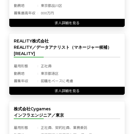
勤務地
東京都品川区
募集最高年収
800万円
求人詳細を見る
REALITY株式会社
REALITY／データアナリスト（マネージャー候補）
[REALITY]
雇用形態
正社員
勤務地
東京都港区
募集年収
前職をベースに考慮
求人詳細を見る
株式会社Cygames
インフラエンジニア／東京
雇用形態
正社員、契約社員、業務委託