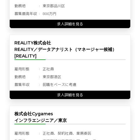
勤務地
東京都品川区
募集最高年収
800万円
求人詳細を見る
REALITY株式会社
REALITY／データアナリスト（マネージャー候補）
[REALITY]
雇用形態
正社員
勤務地
東京都港区
募集年収
前職をベースに考慮
求人詳細を見る
株式会社Cygames
インフラエンジニア／東京
雇用形態
正社員、契約社員、業務委託