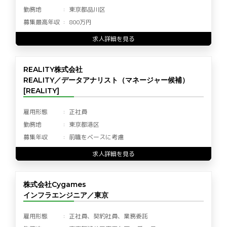
勤務地
東京都品川区
募集最高年収
800万円
求人詳細を見る
REALITY株式会社
REALITY／データアナリスト（マネージャー候補）
[REALITY]
雇用形態
正社員
勤務地
東京都港区
募集年収
前職をベースに考慮
求人詳細を見る
株式会社Cygames
インフラエンジニア／東京
雇用形態
正社員、契約社員、業務委託