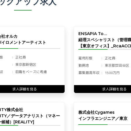
ックアップ求人
ENSAPIA To…
会社オルカ
経理スペシャリスト（管理
バイロメントアーティスト
【東京オフィス】_RcaACCF
態
正社員
雇用形態
正社員
東京都新宿区
勤務地
東京都世田谷区
収
前職をベースに考慮
募集最高年収
1500万円
求人詳細を見る
求人詳細を見る
LITY株式会社
株式会社Cygames
LITY／データアナリスト（マネー
インフラエンジニア／東京
候補）[REALITY]