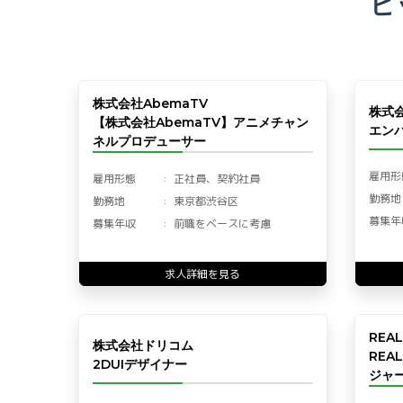
ピ
株式会社AbemaTV
株式
【株式会社AbemaTV】アニメチャン
エン
ネルプロデューサー
雇用形
雇用形態
正社員、契約社員
勤務地
勤務地
東京都渋谷区
募集年
募集年収
前職をベースに考慮
求人詳細を見る
REA
株式会社ドリコム
REA
2DUIデザイナー
ジャー