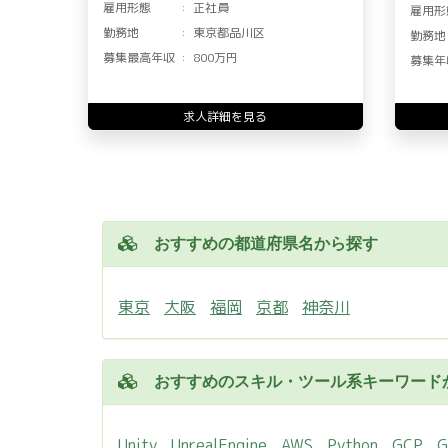
雇用形態
正社員
雇用形
勤務地
東京都品川区
勤務地
募集最高年収
800万円
募集年
求人詳細を見る
おすすめの都道府県名から探す
東京
大阪
福岡
京都
神奈川
おすすめのスキル・ツール系キーワード
Unity
UnrealEngine
AWS
Python
GCP