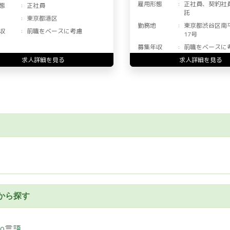
雇用形態
正社員、契約社
態
正社員
託
東京都港区
勤務地
東京都渋谷区南
収
前職をベースに考慮
17号
募集年収
前職をベースに
求人詳細を見る
求人詳細を見る
から探す
Go言語