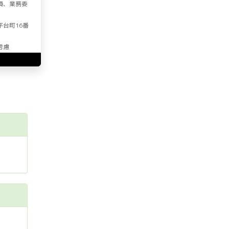
員、業務委
平台町16番
考慮