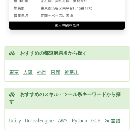
雇用形態
正社員、契約社員、業務委託
勤務地
東京都渋谷区南平台町16番17号
募集年収
前職をベースに考慮
求人詳細を見る
おすすめの都道府県名から探す
東京
大阪
福岡
京都
神奈川
おすすめのスキル・ツール系キーワードから探
す
Unity
UnrealEngine
AWS
Python
GCP
Go言語