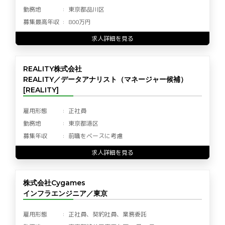
勤務地
東京都品川区
募集最高年収
800万円
求人詳細を見る
REALITY株式会社
REALITY／データアナリスト（マネージャー候補）
[REALITY]
雇用形態
正社員
勤務地
東京都港区
募集年収
前職をベースに考慮
求人詳細を見る
株式会社Cygames
インフラエンジニア／東京
雇用形態
正社員、契約社員、業務委託