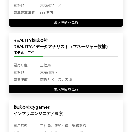
勤務地
東京都品川区
募集最高年収
800万円
求人詳細を見る
REALITY株式会社
REALITY／データアナリスト（マネージャー候補）
[REALITY]
雇用形態
正社員
勤務地
東京都港区
募集年収
前職をベースに考慮
求人詳細を見る
株式会社Cygames
インフラエンジニア／東京
雇用形態
正社員、契約社員、業務委託