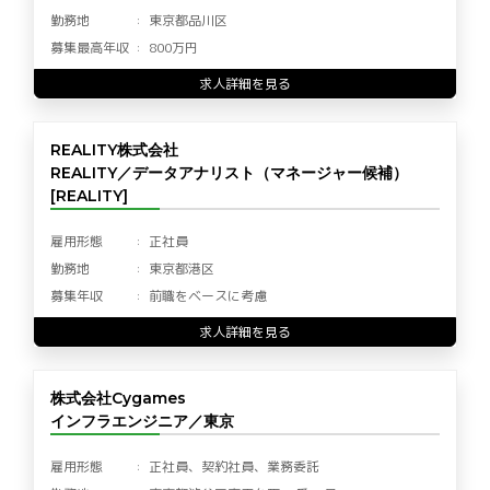
勤務地
東京都品川区
募集最高年収
800万円
求人詳細を見る
REALITY株式会社
REALITY／データアナリスト（マネージャー候補）
[REALITY]
雇用形態
正社員
勤務地
東京都港区
募集年収
前職をベースに考慮
求人詳細を見る
株式会社Cygames
インフラエンジニア／東京
雇用形態
正社員、契約社員、業務委託