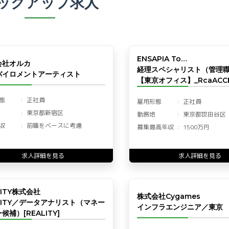
ックアップ求人
ENSAPIA To…
会社オルカ
経理スペシャリスト（管理
バイロメントアーティスト
【東京オフィス】_RcaACCF
態
正社員
雇用形態
正社員
東京都新宿区
勤務地
東京都世田谷区
収
前職をベースに考慮
募集最高年収
1500万円
求人詳細を見る
求人詳細を見る
LITY株式会社
株式会社Cygames
LITY／データアナリスト（マネー
インフラエンジニア／東京
候補）[REALITY]