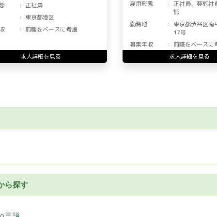
雇用形態
正社員、契約社
態
正社員
託
東京都港区
勤務地
東京都渋谷区南
収
前職をベースに考慮
17号
募集年収
前職をベースに
求人詳細を見る
求人詳細を見る
から探す
Go言語