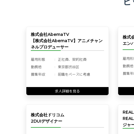
ピ
株式会社AbemaTV
株式
【株式会社AbemaTV】アニメチャン
エン
ネルプロデューサー
雇用形
雇用形態
正社員、契約社員
勤務地
勤務地
東京都渋谷区
募集年
募集年収
前職をベースに考慮
求人詳細を見る
REA
株式会社ドリコム
REA
2DUIデザイナー
ジャー