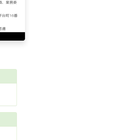
員、業務委
平台町16番
考慮