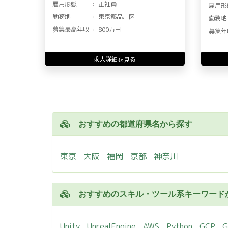
雇用形態
正社員
雇用形
勤務地
東京都品川区
勤務地
募集最高年収
800万円
募集年
求人詳細を見る
おすすめの都道府県名から探す
東京
大阪
福岡
京都
神奈川
おすすめのスキル・ツール系キーワード
Unity
UnrealEngine
AWS
Python
GCP