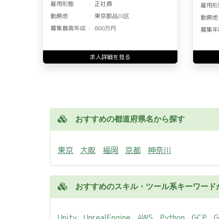
雇用形態
正社員
雇用形
勤務地
東京都品川区
勤務地
募集最高年収
800万円
募集年
求人詳細を見る
おすすめの都道府県名から探す
東京
大阪
福岡
京都
神奈川
おすすめのスキル・ツール系キーワード
Unity
UnrealEngine
AWS
Python
GCP