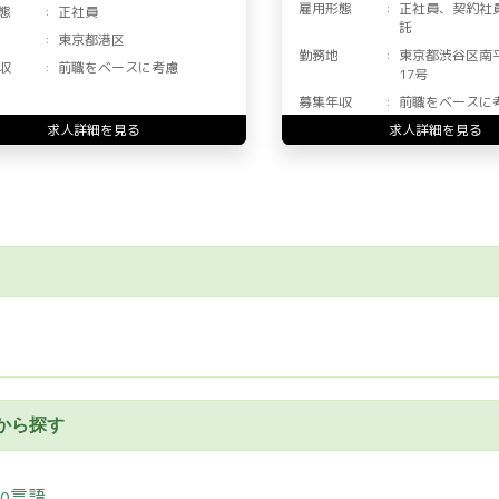
雇用形態
正社員、契約社
態
正社員
託
東京都港区
勤務地
東京都渋谷区南
収
前職をベースに考慮
17号
募集年収
前職をベースに
求人詳細を見る
求人詳細を見る
から探す
Go言語