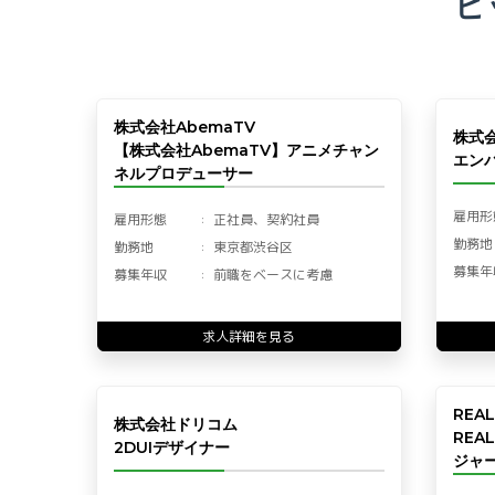
ピ
株式会社AbemaTV
株式
【株式会社AbemaTV】アニメチャン
エン
ネルプロデューサー
雇用形
雇用形態
正社員、契約社員
勤務地
勤務地
東京都渋谷区
募集年
募集年収
前職をベースに考慮
求人詳細を見る
REA
株式会社ドリコム
REA
2DUIデザイナー
ジャー