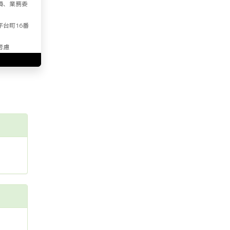
員、業務委
平台町16番
考慮