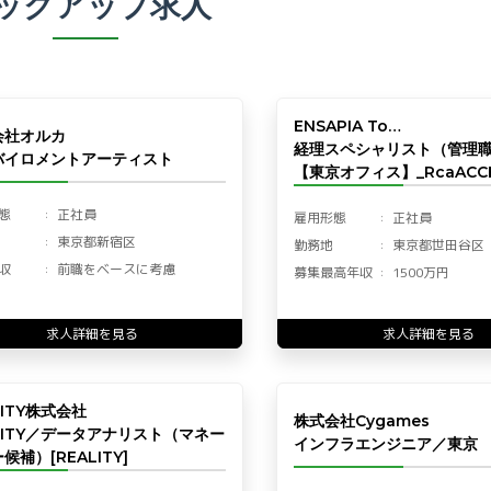
ックアップ求人
ENSAPIA To…
会社オルカ
経理スペシャリスト（管理
バイロメントアーティスト
【東京オフィス】_RcaACCF
態
正社員
雇用形態
正社員
東京都新宿区
勤務地
東京都世田谷区
収
前職をベースに考慮
募集最高年収
1500万円
求人詳細を見る
求人詳細を見る
LITY株式会社
株式会社Cygames
LITY／データアナリスト（マネー
インフラエンジニア／東京
候補）[REALITY]