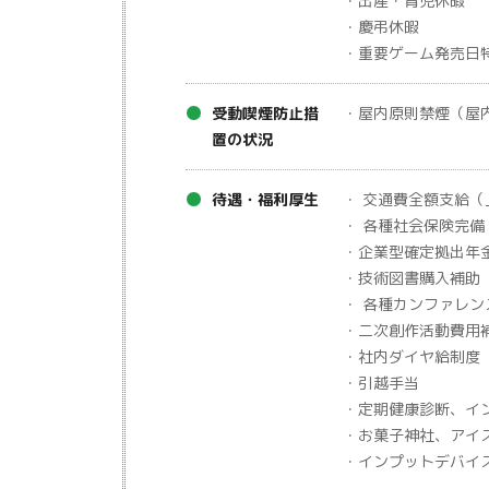
・出産・育児休暇
・慶弔休暇
・重要ゲーム発売日
受動喫煙防止措
・屋内原則禁煙（屋
置の状況
待遇・福利厚生
・ 交通費全額支給（
・ 各種社会保険完備
・企業型確定拠出年
・技術図書購入補助
・ 各種カンファレ
・二次創作活動費用
・社内ダイヤ給制度
・引越手当
・定期健康診断、イ
・お菓子神社、アイ
・インプットデバイ