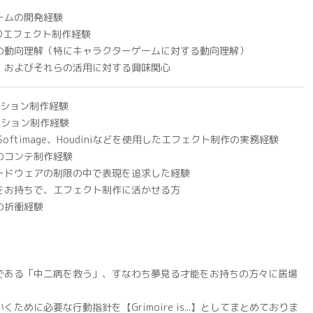
ームの開発経験
3Dエフェクト制作経験
の動向理解（特にキャラクターゲームに対する動向理解）
、およびそれらの活用に対する興味関心
メーション制作経験
メーション制作経験
x、Softimage、Houdiniなどを使用したエフェクト制作の実務経験
のコンテ制作経験
ードウェアの制限の中で表現を追求した経験
をお持ちで、エフェクト制作に活かせる方
の折衝経験
である「中二病を救う」、すなわち夢見る才能をお持ちの方々に居場
ために必要な行動指針を【Grimoire is...】としてまとめておりま