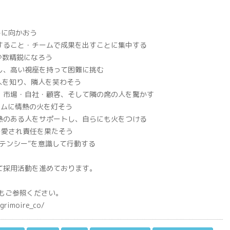
コトに向かおう
すること・チームで成果を出すことに集中する
y-少数精鋭になろう
し、高い視座を持って困難に挑む
隣人を知り、隣人を笑わそう
、市場・自社・顧客、そして隣の席の人を驚かす
-チームに情熱の火を灯そう
熱のある人をサポートし、自らにも火をつける
er-愛され責任を果たそう
テンシー”を意識して行動する
て採用活動を進めております。
事もご参照ください。
grimoire_co/