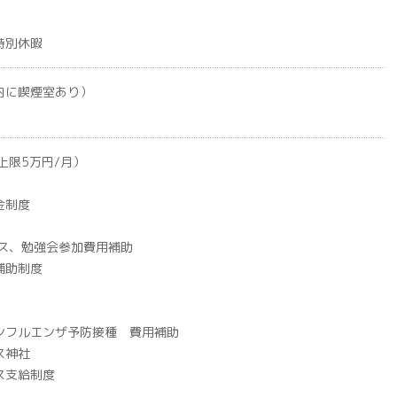
特別休暇
内に喫煙室あり）
上限5万円/月）
金制度
ンス、勉強会参加費用補助
補助制度
ンフルエンザ予防接種 費用補助
ス神社
ス支給制度