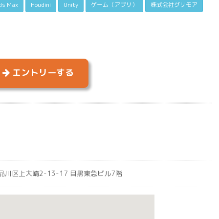
ds Max
Houdini
Unity
ゲーム（アプリ）
株式会社グリモア
エントリーする
都品川区上大崎2-13-17 目黒東急ビル7階