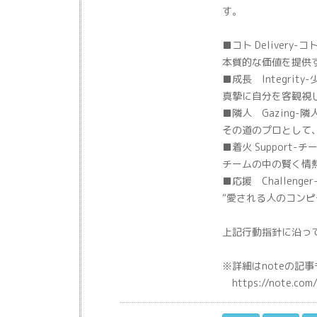
す。
■コト Delivery-
本質的な価値を提供
■成長 Integrit
真摯に自分を客観視
■隣人 Gazing-
その道のプロとして
■着火 Support
チームの中の賢く情
■応援 Challeng
“愛される人のコンピ
上記行動指針に沿っ
※詳細はnoteの記
https://note.com/