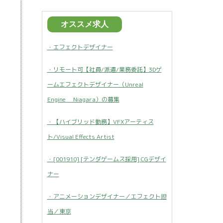
オススメ求人
・エフェクトデザイナー
・リモート可【社員/派遣/業務委託】3Dゲ
ームエフェクトデザイナー（Unreal
Engine Niagara）の募集
・【ハイブリッド勤務】VFXアーティス
ト/Visual Effects Artist
・[001910] [テンダゲームス採用] CGデザイ
ナー
・アニメーションデザイナー／エフェクト担
当／東京