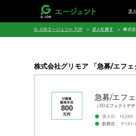
求
G-JOBエージェント TOP
求人を探す
株式会
株式会社グリモア 「急募/エフ
急募/エフ
募集
最高年収
（3Dエフェクトデ
800
万円
求人ID：16284
勤務地： 〒141-