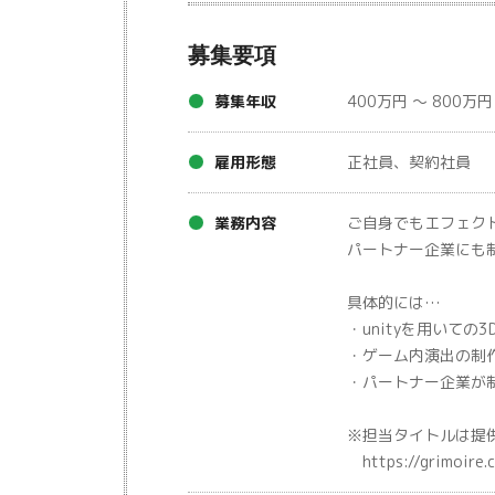
募集要項
募集年収
400万円 ～ 800万円
雇用形態
正社員、契約社員
業務内容
ご自身でもエフェク
パートナー企業にも
具体的には…
・unityを用いての
・ゲーム内演出の制
・パートナー企業が
※担当タイトルは提
https://grimoire.c