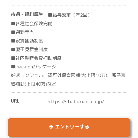
待遇・福利厚生
■給与改定（年2回）
■各種社会保険完備
■通勤手当
■家賃補助制度
■慶弔見舞金制度
■社内親睦会費補助制度
■macalonパッケージ
妊活コンシェル、認可外保育園補助(上限10万)、卵子凍
結補助(上限40万)など
URL
https://studiokurm.co.jp/
エントリーする