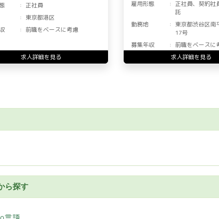
雇用形態
正社員、契約社
態
正社員
託
東京都港区
勤務地
東京都渋谷区南
収
前職をベースに考慮
17号
募集年収
前職をベースに
求人詳細を見る
求人詳細を見る
から探す
Go言語