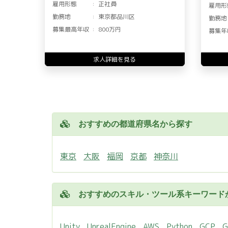
雇用形態
正社員
雇用形
勤務地
東京都品川区
勤務地
募集最高年収
800万円
募集年
求人詳細を見る
おすすめの都道府県名から探す
東京
大阪
福岡
京都
神奈川
おすすめのスキル・ツール系キーワード
Unity
UnrealEngine
AWS
Python
GCP