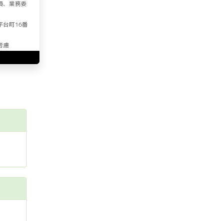
員、業務委
平台町16番
考慮