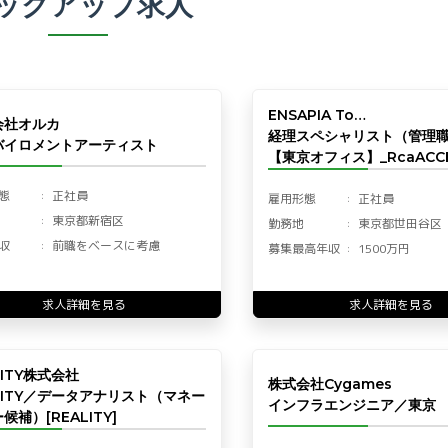
ックアップ求人
ENSAPIA To…
会社オルカ
経理スペシャリスト（管理
バイロメントアーティスト
【東京オフィス】_RcaACCF
態
正社員
雇用形態
正社員
東京都新宿区
勤務地
東京都世田谷区
収
前職をベースに考慮
募集最高年収
1500万円
求人詳細を見る
求人詳細を見る
LITY株式会社
株式会社Cygames
LITY／データアナリスト（マネー
インフラエンジニア／東京
候補）[REALITY]