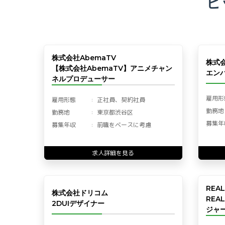
ピ
株式会社AbemaTV
株式
【株式会社AbemaTV】アニメチャン
エン
ネルプロデューサー
雇用形
雇用形態
正社員、契約社員
勤務地
勤務地
東京都渋谷区
募集年
募集年収
前職をベースに考慮
求人詳細を見る
REA
株式会社ドリコム
REA
2DUIデザイナー
ジャー