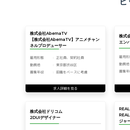
ピ
株式会社AbemaTV
株式
【株式会社AbemaTV】アニメチャン
エン
ネルプロデューサー
雇用形
雇用形態
正社員、契約社員
勤務地
勤務地
東京都渋谷区
募集年
募集年収
前職をベースに考慮
求人詳細を見る
REA
株式会社ドリコム
REA
2DUIデザイナー
ジャー