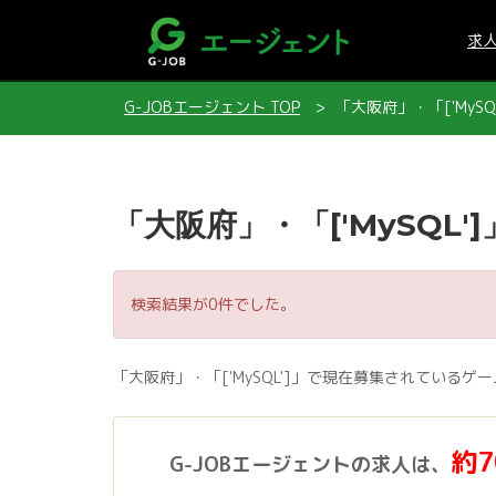
求
G-JOBエージェント TOP
「大阪府」・「['MySQ
「大阪府」・「['MySQL'
検索結果が0件でした。
「大阪府」・「['MySQL']」で現在募集されている
約
G-JOBエージェントの求人は、