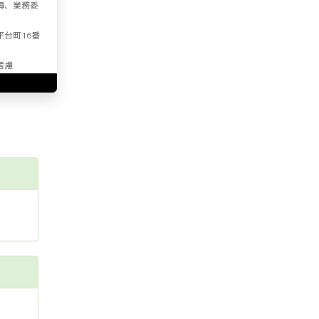
員、業務委
平台町16番
考慮