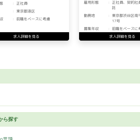
雇用形態
正社員、契約社
態
正社員
託
東京都港区
勤務地
東京都渋谷区南
収
前職をベースに考慮
17号
募集年収
前職をベースに
求人詳細を見る
求人詳細を見る
から探す
Go言語