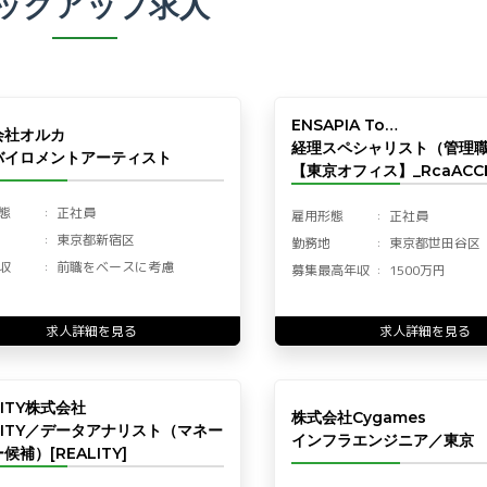
ックアップ求人
ENSAPIA To…
会社オルカ
経理スペシャリスト（管理
バイロメントアーティスト
【東京オフィス】_RcaACCF
態
正社員
雇用形態
正社員
東京都新宿区
勤務地
東京都世田谷区
収
前職をベースに考慮
募集最高年収
1500万円
求人詳細を見る
求人詳細を見る
LITY株式会社
株式会社Cygames
LITY／データアナリスト（マネー
インフラエンジニア／東京
候補）[REALITY]