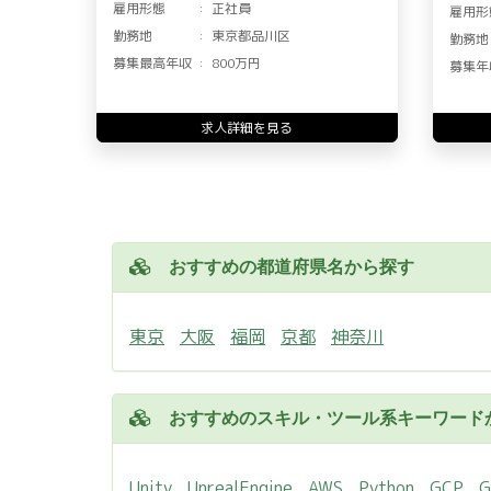
雇用形態
正社員
雇用形
勤務地
東京都品川区
勤務地
募集最高年収
800万円
募集年
求人詳細を見る
おすすめの都道府県名から探す
東京
大阪
福岡
京都
神奈川
おすすめのスキル・ツール系キーワード
Unity
UnrealEngine
AWS
Python
GCP