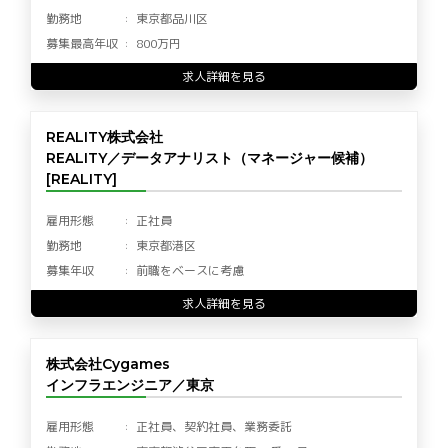
勤務地
東京都品川区
募集最高年収
800万円
求人詳細を見る
REALITY株式会社
REALITY／データアナリスト（マネージャー候補）
[REALITY]
雇用形態
正社員
勤務地
東京都港区
募集年収
前職をベースに考慮
求人詳細を見る
株式会社Cygames
インフラエンジニア／東京
雇用形態
正社員、契約社員、業務委託