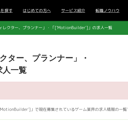
人を探す
はじめての方へ
サービス紹介
転職ノウハウ
クター、プランナー」・「['MotionBuilder']」の求人一覧
クター、プランナー」・
」の求人一覧
tionBuilder']」で現在募集されているゲーム業界の求人情報の一