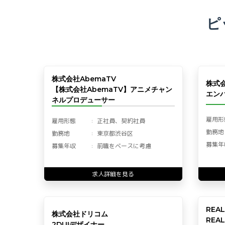
ピ
株式会社AbemaTV
株式
【株式会社AbemaTV】アニメチャン
エン
ネルプロデューサー
雇用形
雇用形態
正社員、契約社員
勤務地
勤務地
東京都渋谷区
募集年
募集年収
前職をベースに考慮
求人詳細を見る
REA
株式会社ドリコム
REA
2DUIデザイナー