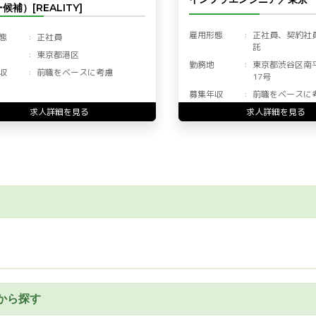
候補）[REALITY]
雇用形態
正社員、契約社
態
正社員
託
東京都港区
勤務地
東京都渋谷区南
収
前職をベースに考慮
17号
募集年収
前職をベースに
求人詳細を見る
求人詳細を見る
から探す