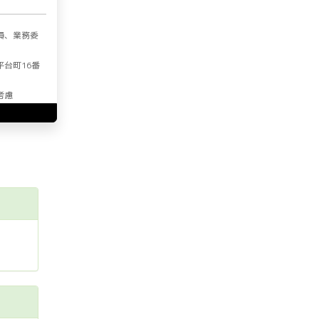
員、業務委
平台町16番
考慮