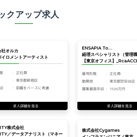
ックアップ求人
ENSAPIA To…
会社オルカ
経理スペシャリスト（管理
バイロメントアーティスト
【東京オフィス】_RcaACCF
態
正社員
雇用形態
正社員
東京都新宿区
勤務地
東京都世田谷区
収
前職をベースに考慮
募集最高年収
1500万円
求人詳細を見る
求人詳細を見る
LITY株式会社
株式会社Cygames
LITY／データアナリスト（マネー
インフラエンジニア／東京