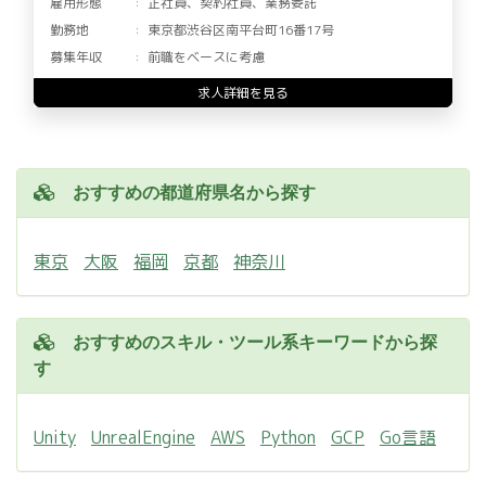
雇用形態
正社員、契約社員、業務委託
勤務地
東京都渋谷区南平台町16番17号
募集年収
前職をベースに考慮
求人詳細を見る
おすすめの都道府県名から探す
東京
大阪
福岡
京都
神奈川
おすすめのスキル・ツール系キーワードから探
す
Unity
UnrealEngine
AWS
Python
GCP
Go言語