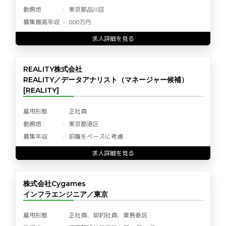
勤務地
東京都品川区
募集最高年収
800万円
求人詳細を見る
REALITY株式会社
REALITY／データアナリスト（マネージャー候補）
[REALITY]
雇用形態
正社員
勤務地
東京都港区
募集年収
前職をベースに考慮
求人詳細を見る
株式会社Cygames
インフラエンジニア／東京
雇用形態
正社員、契約社員、業務委託