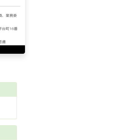
員、業務委
平台町16番
考慮