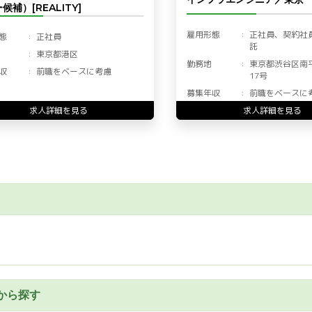
候補）[REALITY]
雇用形態
正社員、契約社
態
正社員
託
東京都港区
勤務地
東京都渋谷区南
収
前職をベースに考慮
17号
募集年収
前職をベースに
求人詳細を見る
求人詳細を見る
から探す