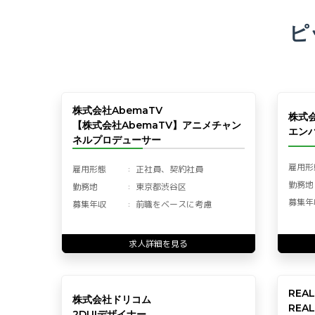
ピ
株式会社AbemaTV
株式
【株式会社AbemaTV】アニメチャン
エン
ネルプロデューサー
雇用形
雇用形態
正社員、契約社員
勤務地
勤務地
東京都渋谷区
募集年
募集年収
前職をベースに考慮
求人詳細を見る
REA
株式会社ドリコム
REA
2DUIデザイナー