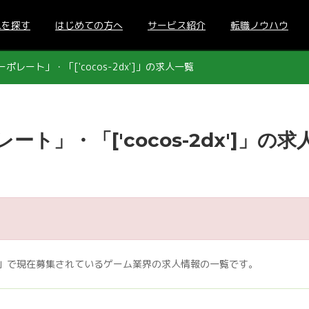
人を探す
はじめての方へ
サービス紹介
転職ノウハウ
レート」・「['cocos-2dx']」の求人一覧
ト」・「['cocos-2dx']」の求
dx']」で現在募集されているゲーム業界の求人情報の一覧です。