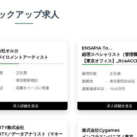
ックアップ求人
ENSAPIA To…
会社オルカ
経理スペシャリスト（管理
バイロメントアーティスト
【東京オフィス】_RcaACCF
態
正社員
雇用形態
正社員
東京都新宿区
勤務地
東京都世田谷区
収
前職をベースに考慮
募集最高年収
1500万円
求人詳細を見る
求人詳細を見る
LITY株式会社
株式会社Cygames
LITY／データアナリスト（マネー
インフラエンジニア／東京