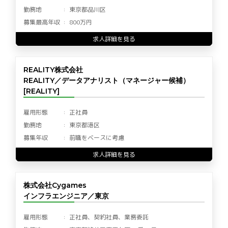
勤務地
東京都品川区
募集最高年収
800万円
求人詳細を見る
REALITY株式会社
REALITY／データアナリスト（マネージャー候補）
[REALITY]
雇用形態
正社員
勤務地
東京都港区
募集年収
前職をベースに考慮
求人詳細を見る
株式会社Cygames
インフラエンジニア／東京
雇用形態
正社員、契約社員、業務委託