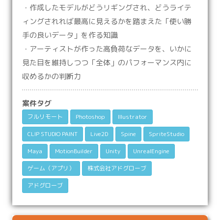
・作成したモデルがどうリギングされ、どうライテ
ィングされれば最高に見えるかを踏まえた「使い勝
手の良いデータ」を作る知識
・アーティストが作った高負荷なデータを、いかに
見た目を維持しつつ「全体」のパフォーマンス内に
収めるかの判断力
案件タグ
フルリモート
‎Photoshop
Illustrator
CLIP STUDIO PAINT
Live2D
Spine
SpriteStudio
Maya
MotionBuilder
Unity
UnrealEngine
ゲーム（アプリ）
株式会社アドグローブ
アドグローブ