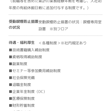
（前職等を含めた累計の業務経験年数を考慮し、入社初
年度の有給休暇日数に追加付与する制度です。）
受動喫煙防止措置
受動喫煙防止措置の状況：喫煙専用室
の状況
設置 ※別フロア
待遇・福利厚生
＜各種制度＞※社内規定あり
■技術書籍購入補助制度
■資格取得補助制度
■副業制度
■セミナー等参加費用補助制度
■社会保険完備
■退職金制度
■企業年金制度（DC）
■医療保険制度
■財形貯蓄制度